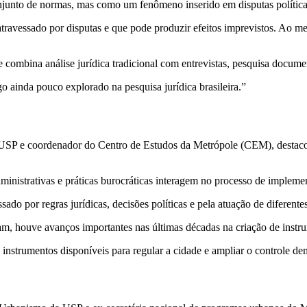
junto de normas, mas como um fenômeno inserido em disputas políticas
atravessado por disputas e que pode produzir efeitos imprevistos. Ao m
ombina análise jurídica tradicional com entrevistas, pesquisa documenta
lgo ainda pouco explorado na pesquisa jurídica brasileira.”
a USP e coordenador do Centro de Estudos da Metrópole (CEM), destacou
inistrativas e práticas burocráticas interagem no processo de implemen
ado por regras jurídicas, decisões políticas e pela atuação de diferentes 
, houve avanços importantes nas últimas décadas na criação de instru
strumentos disponíveis para regular a cidade e ampliar o controle demo