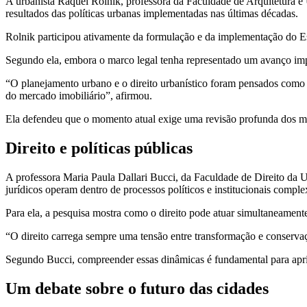
A urbanista Raquel Rolnik, professora da Faculdade de Arquitetura e 
resultados das políticas urbanas implementadas nas últimas décadas.
Rolnik participou ativamente da formulação e da implementação do Est
Segundo ela, embora o marco legal tenha representado um avanço impo
“O planejamento urbano e o direito urbanístico foram pensados como 
do mercado imobiliário”, afirmou.
Ela defendeu que o momento atual exige uma revisão profunda dos mode
Direito e políticas públicas
A professora Maria Paula Dallari Bucci, da Faculdade de Direito da US
jurídicos operam dentro de processos políticos e institucionais comple
Para ela, a pesquisa mostra como o direito pode atuar simultaneamen
“O direito carrega sempre uma tensão entre transformação e conservaçã
Segundo Bucci, compreender essas dinâmicas é fundamental para apri
Um debate sobre o futuro das cidades