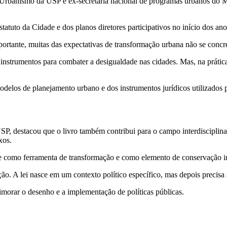
Urbanismo da USP e ex-secretária nacional de programas urbanos do Min
atuto da Cidade e dos planos diretores participativos no início dos an
rtante, muitas das expectativas de transformação urbana não se concr
instrumentos para combater a desigualdade nas cidades. Mas, na prátic
los de planejamento urbano e dos instrumentos jurídicos utilizados par
P, destacou que o livro também contribui para o campo interdisciplinar 
xos.
te como ferramenta de transformação e como elemento de conservação in
o. A lei nasce em um contexto político específico, mas depois precisa s
morar o desenho e a implementação de políticas públicas.