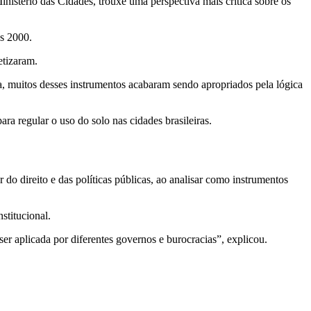
istério das Cidades, trouxe uma perspectiva mais crítica sobre os
os 2000.
etizaram.
a, muitos desses instrumentos acabaram sendo apropriados pela lógica
a regular o uso do solo nas cidades brasileiras.
do direito e das políticas públicas, ao analisar como instrumentos
stitucional.
er aplicada por diferentes governos e burocracias”, explicou.