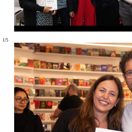
1
/
5