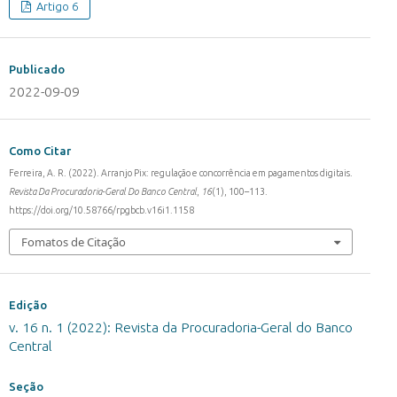
Artigo 6
Publicado
2022-09-09
Como Citar
Ferreira, A. R. (2022). Arranjo Pix: regulação e concorrência em pagamentos digitais.
Revista Da Procuradoria-Geral Do Banco Central
,
16
(1), 100–113.
https://doi.org/10.58766/rpgbcb.v16i1.1158
Fomatos de Citação
Edição
v. 16 n. 1 (2022): Revista da Procuradoria-Geral do Banco
Central
Seção