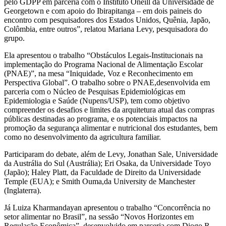
pelo GDPP em parceria com o Instituto Oneill da Universidade de
Georgetown e com apoio do Ibirapitanga – em dois paineis do
encontro com pesquisadores dos Estados Unidos, Quênia, Japão,
Colômbia, entre outros”, relatou Mariana Levy, pesquisadora do
grupo.
Ela apresentou o trabalho “Obstáculos Legais-Institucionais na
implementação do Programa Nacional de Alimentação Escolar
(PNAE)”, na mesa “Iniquidade, Voz e Reconhecimento em
Perspectiva Global”. O trabalho sobre o PNAE,desenvolvida em
parceria com o Núcleo de Pesquisas Epidemiológicas em
Epidemiologia e Saúde (Nupens/USP), tem como objetivo
compreender os desafios e limites da arquitetura atual das compras
públicas destinadas ao programa, e os potenciais impactos na
promoção da segurança alimentar e nutricional dos estudantes, bem
como no desenvolvimento da agricultura familiar.
Participaram do debate, além de Levy, Jonathan Sale, Universidade
da Austrália do Sul (Austrália); Eri Osaka, da Universidade Toyo
(Japão); Haley Platt, da Faculdade de Direito da Universidade
Temple (EUA); e Smith Ouma,da University de Manchester
(Inglaterra).
Já Luiza Kharmandayan apresentou o trabalho “Concorrência no
setor alimentar no Brasil”, na sessão “Novos Horizontes em
Regulação Econômica”, desenvolvido em parceria com Diogo R.